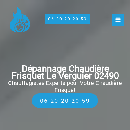
Aller
au
contenu
06 20 20 20 59
Dépannage Chaudière
Frisquet Le Verguier 02490
Chauffagistes Experts pour Votre Chaudière
Frisquet
06 20 20 20 59