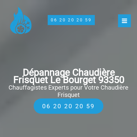
Aller
au
contenu
06 20 20 20 59
Dépannage Chaudière
Frisquet Le Bourget 93350
Chauffagistes Experts pour Votre Chaudière
Frisquet
06 20 20 20 59