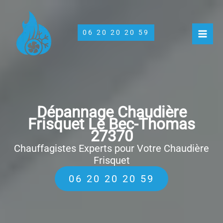
Aller
au
contenu
06 20 20 20 59
Dépannage Chaudière
Frisquet Le Bec-Thomas
27370
Chauffagistes Experts pour Votre Chaudière
Frisquet
06 20 20 20 59