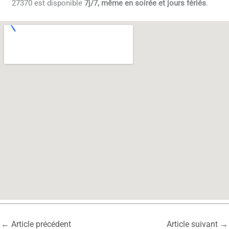
27370 est disponible
7j/7, même en soirée et jours fériés
.
←
Article précédent
Article suivant
→