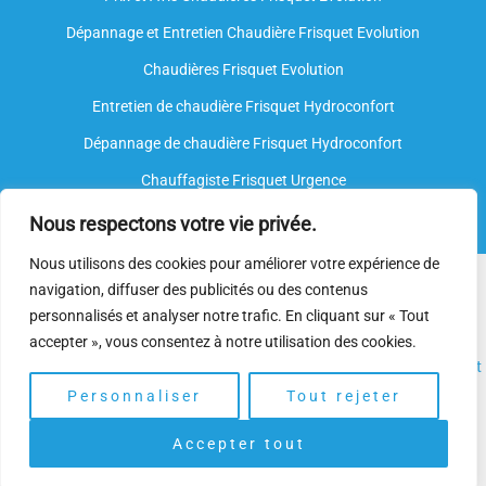
Dépannage et Entretien Chaudière Frisquet Evolution​
Chaudières Frisquet Evolution
Entretien de chaudière Frisquet Hydroconfort
Dépannage de chaudière Frisquet Hydroconfort
Chauffagiste Frisquet Urgence
Nous respectons votre vie privée.
Nous utilisons des cookies pour améliorer votre expérience de
Nous intervenons sur toutes les marques de chauffe-eau, mais
navigation, diffuser des publicités ou des contenus
nous ne sommes
pas agréés par le fabricant
. Nos
plombiers
personnalisés et analyser notre trafic. En cliquant sur « Tout
spécialisés
disposent néanmoins de l’expertise et des
accepter », vous consentez à notre utilisation des cookies.
compétences nécessaires pour assurer l’
installation
, l’
entretien
et
le
dépannage.
Personnaliser
Tout rejeter
Accepter tout
Copyright © 2025 | Depannage Chaudiere. Gaz Frisquet