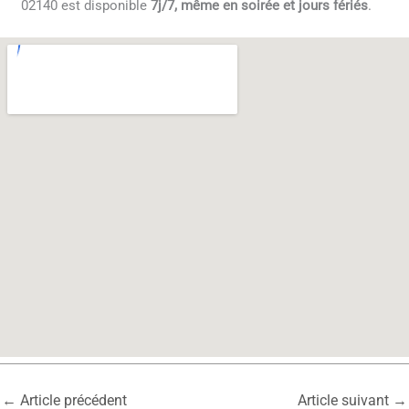
02140 est disponible
7j/7, même en soirée et jours fériés
.
←
Article précédent
Article suivant
→