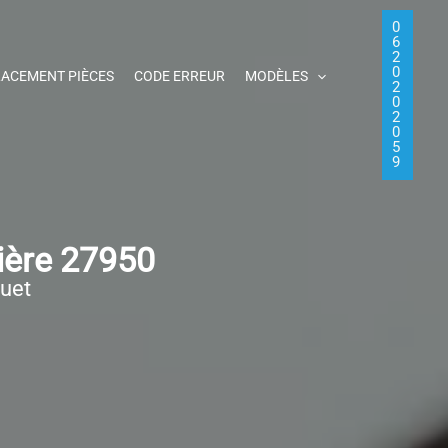
0
6
2
0
ACEMENT PIÈCES
CODE ERREUR
MODÈLES
2
0
2
0
5
9
ière 27950
quet