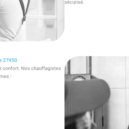
sécurisé.
re 27950
e confort. Nos chauffagistes
mes :