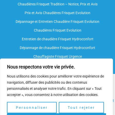
Chaudières Frisquet Tradition – Notice, Prix et Avis
Prix et Avis Chaudières Frisquet Evolution
Dépannage et Entretien Chaudière Frisquet Evolution​
Chaudières Frisquet Evolution
Entretien de chaudière Frisquet Hydroconfort
Dépannage de chaudière Frisquet Hydroconfort
Chauffagiste Frisquet Urgence
Nous respectons votre vie privée.
Nous utilisons des cookies pour améliorer votre expérience de
Nous intervenons sur toutes les marques de chauffe-eau, mais
navigation, diffuser des publicités ou des contenus
nous ne sommes
pas agréés par le fabricant
. Nos
plombiers
personnalisés et analyser notre trafic. En cliquant sur « Tout
spécialisés
disposent néanmoins de l’expertise et des
accepter », vous consentez à notre utilisation des cookies.
compétences nécessaires pour assurer l’
installation
, l’
entretien
et
le
dépannage.
Personnaliser
Tout rejeter