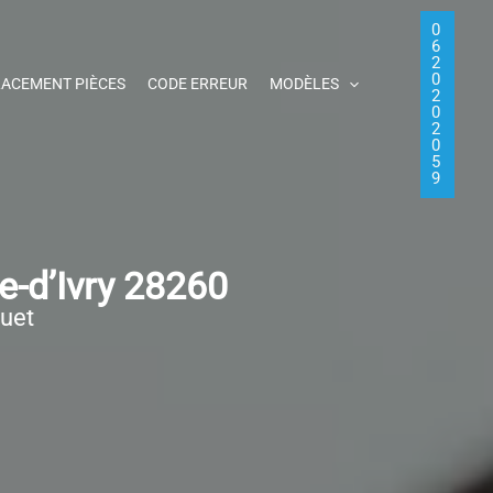
0
6
2
0
ACEMENT PIÈCES
CODE ERREUR
MODÈLES
2
0
2
0
5
9
-d’Ivry 28260
quet