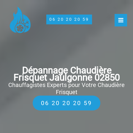
Aller
au
contenu
06 20 20 20 59
Dépannage Chaudière
Frisquet Jaulgonne 02850
Chauffagistes Experts pour Votre Chaudière
Frisquet
06 20 20 20 59