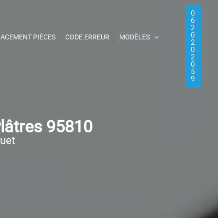
0
6
2
0
ACEMENT PIÈCES
CODE ERREUR
MODÈLES
2
0
2
0
5
9
lâtres 95810
quet