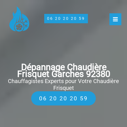
Aller
au
contenu
06 20 20 20 59
Dépannage Chaudière
Frisquet Garches 92380
Chauffagistes Experts pour Votre Chaudière
Frisquet
06 20 20 20 59