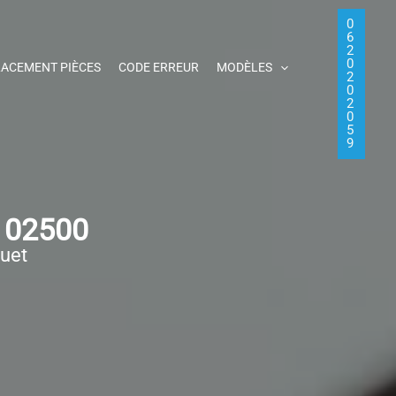
0
6
2
0
ACEMENT PIÈCES
CODE ERREUR
MODÈLES
2
0
2
0
5
9
y 02500
quet