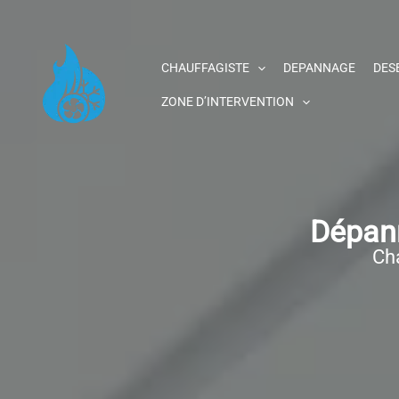
Aller
au
contenu
CHAUFFAGISTE
DEPANNAGE
DES
ZONE D’INTERVENTION
Dépann
Cha