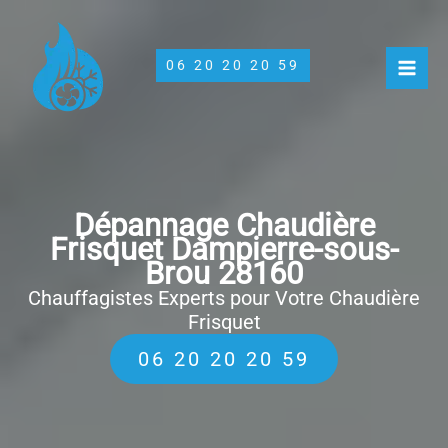
Aller
au
contenu
06 20 20 20 59
Dépannage Chaudière
Frisquet Dampierre-sous-
Brou 28160
Chauffagistes Experts pour Votre Chaudière
Frisquet
06 20 20 20 59