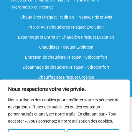
Codes Erreur Chaudière Frisquet – Hydroconfort,
Hydromotrix et Prestige
Chaudières Frisquet Tradition – Notice, Prix et Avis
Prix et Avis Chaudières Frisquet Evolution
Dépannage et Entretien Chaudière Frisquet Evolution​
Chaudières Frisquet Evolution
Entretien de chaudière Frisquet Hydroconfort
Dépannage de chaudière Frisquet Hydroconfort
Chauffagiste Frisquet Urgence
Nous respectons votre vie privée.
Nous utilisons des cookies pour améliorer votre expérience de
Nous intervenons sur toutes les marques de chauffe-eau, mais
navigation, diffuser des publicités ou des contenus
nous ne sommes
pas agréés par le fabricant
. Nos
plombiers
personnalisés et analyser notre trafic. En cliquant sur « Tout
spécialisés
disposent néanmoins de l’expertise et des
accepter », vous consentez à notre utilisation des cookies.
compétences nécessaires pour assurer l’
installation
, l’
entretien
et