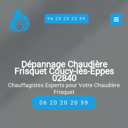
Aller
au
contenu
06 20 20 20 59
Dépannage Chaudière
Frisquet Coucy-lès-Eppes
02840
Chauffagistes Experts pour Votre Chaudière
Frisquet
06 20 20 20 59