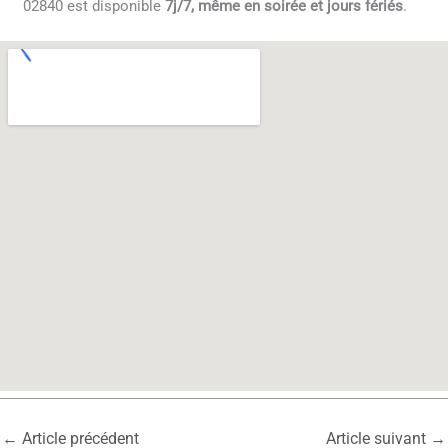
02840 est disponible
7j/7, même en soirée et jours fériés
.
←
Article précédent
Article suivant
→