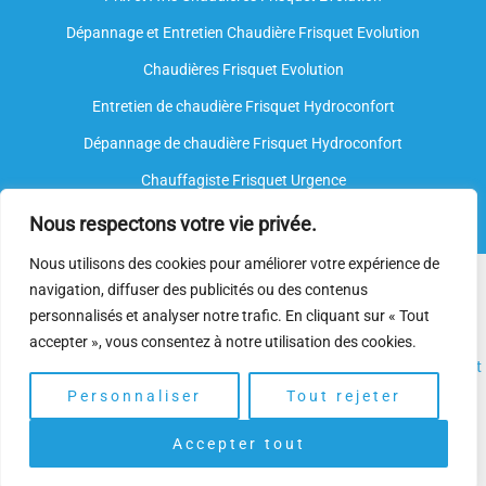
Dépannage et Entretien Chaudière Frisquet Evolution​
Chaudières Frisquet Evolution
Entretien de chaudière Frisquet Hydroconfort
Dépannage de chaudière Frisquet Hydroconfort
Chauffagiste Frisquet Urgence
Nous respectons votre vie privée.
Nous utilisons des cookies pour améliorer votre expérience de
Nous intervenons sur toutes les marques de chauffe-eau, mais
navigation, diffuser des publicités ou des contenus
nous ne sommes
pas agréés par le fabricant
. Nos
plombiers
personnalisés et analyser notre trafic. En cliquant sur « Tout
spécialisés
disposent néanmoins de l’expertise et des
accepter », vous consentez à notre utilisation des cookies.
compétences nécessaires pour assurer l’
installation
, l’
entretien
et
le
dépannage.
Personnaliser
Tout rejeter
Accepter tout
Copyright © 2025 | Depannage Chaudiere. Gaz Frisquet