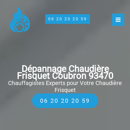
Aller
au
contenu
06 20 20 20 59
Dépannage Chaudière
Frisquet Coubron 93470
Chauffagistes Experts pour Votre Chaudière
Frisquet
06 20 20 20 59