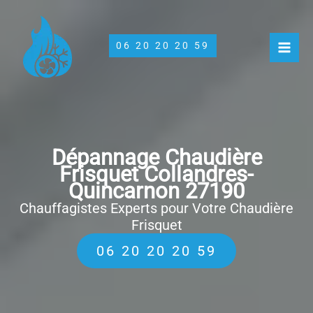
Aller
au
contenu
06 20 20 20 59
Dépannage Chaudière
Frisquet Collandres-
Quincarnon 27190
Chauffagistes Experts pour Votre Chaudière
Frisquet
06 20 20 20 59