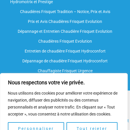
Hydromotrix et Prestige
Chaudières Frisquet Tradition – Notice, Prix et Avis
Prix et Avis Chaudières Frisquet Evolution
Dépannage et Entretien Chaudière Frisquet Evolution​
Chaudières Frisquet Evolution
Entretien de chaudière Frisquet Hydroconfort
Dépannage de chaudière Frisquet Hydroconfort
Chauffagiste Frisquet Urgence
Nous respectons votre vie privée.
Nous utilisons des cookies pour améliorer votre expérience de
Nous intervenons sur toutes les marques de chauffe-eau, mais
navigation, diffuser des publicités ou des contenus
nous ne sommes
pas agréés par le fabricant
. Nos
plombiers
personnalisés et analyser notre trafic. En cliquant sur « Tout
spécialisés
disposent néanmoins de l’expertise et des
accepter », vous consentez à notre utilisation des cookies.
compétences nécessaires pour assurer l’
installation
, l’
entretien
et
le
dépannage.
Personnaliser
Tout rejeter