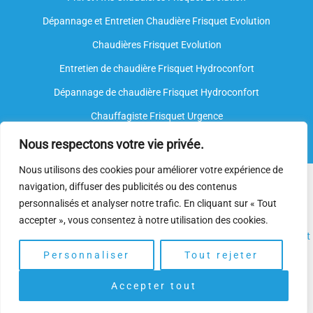
Dépannage et Entretien Chaudière Frisquet Evolution​
Chaudières Frisquet Evolution
Entretien de chaudière Frisquet Hydroconfort
Dépannage de chaudière Frisquet Hydroconfort
Chauffagiste Frisquet Urgence
Nous respectons votre vie privée.
Nous utilisons des cookies pour améliorer votre expérience de
Nous intervenons sur toutes les marques de chauffe-eau, mais
navigation, diffuser des publicités ou des contenus
nous ne sommes
pas agréés par le fabricant
. Nos
plombiers
personnalisés et analyser notre trafic. En cliquant sur « Tout
spécialisés
disposent néanmoins de l’expertise et des
accepter », vous consentez à notre utilisation des cookies.
compétences nécessaires pour assurer l’
installation
, l’
entretien
et
le
dépannage.
Personnaliser
Tout rejeter
Accepter tout
Copyright © 2025 | Depannage Chaudiere. Gaz Frisquet