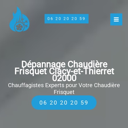
Aller
au
contenu
06 20 20 20 59
Dépannage Chaudière
Frisquet Clacy-et-Thierret
02000
Chauffagistes Experts pour Votre Chaudière
Frisquet
06 20 20 20 59