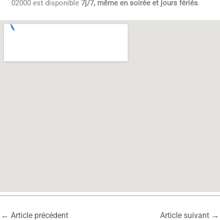
02000 est disponible
7j/7, même en soirée et jours fériés
.
←
Article précédent
Article suivant
→