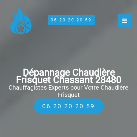
Aller
au
contenu
06 20 20 20 59
Dépannage Chaudière
Frisquet Chassant 28480
Chauffagistes Experts pour Votre Chaudière
Frisquet
06 20 20 20 59