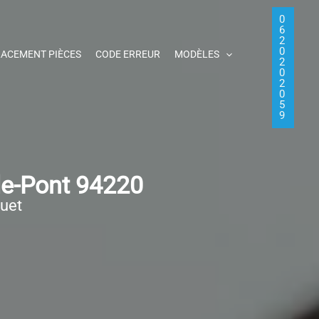
0
6
2
0
ACEMENT PIÈCES
CODE ERREUR
MODÈLES
2
0
2
0
5
9
le-Pont 94220
quet