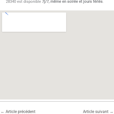
28340 est disponible
7j/7, même en soirée et jours fériés
.
←
Article précédent
Article suivant
→