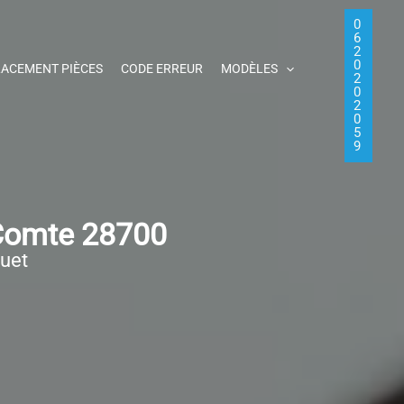
0
6
2
0
ACEMENT PIÈCES
CODE ERREUR
MODÈLES
2
0
2
0
5
9
-Comte 28700
quet