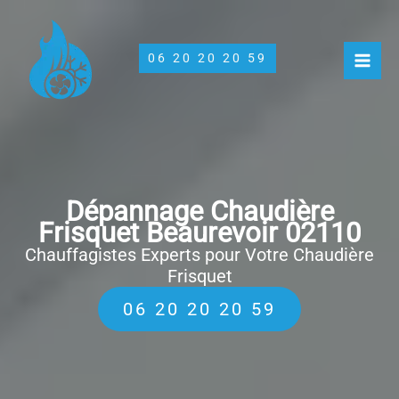
Aller
au
contenu
06 20 20 20 59
Dépannage Chaudière
Frisquet Beaurevoir 02110
Chauffagistes Experts pour Votre Chaudière
Frisquet
06 20 20 20 59