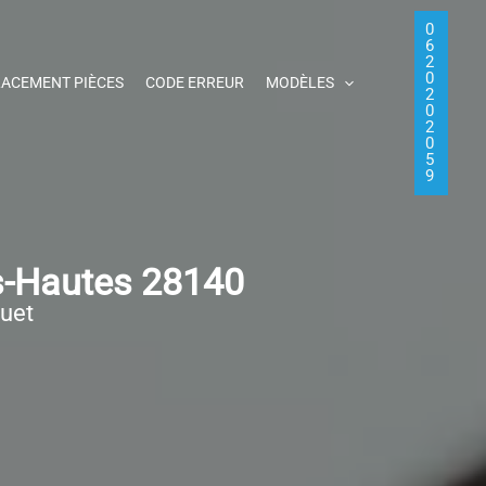
0
6
2
0
ACEMENT PIÈCES
CODE ERREUR
MODÈLES
2
0
2
0
5
9
s-Hautes 28140
quet