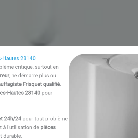
s-Hautes 28140
lème critique, surtout en
reur
, ne démarre plus ou
uffagiste Frisquet qualifié
.
les-Hautes 28140
pour
et 24h/24
pour tout problème
à l’utilisation de
pièces
t durable.