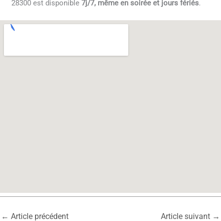
28300 est disponible
7j/7, même en soirée et jours fériés
.
←
Article précédent
Article suivant
→