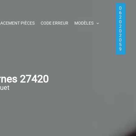
0
6
2
0
ACEMENT PIÈCES
CODE ERREUR
MODÈLES
2
0
2
0
5
9
rnes 27420
quet