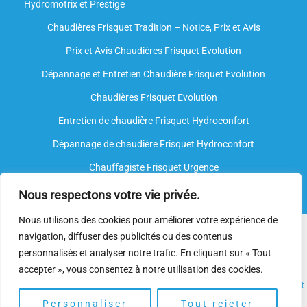
Hydromotrix et Prestige
Chaudières Frisquet Tradition – Notice, Prix et Avis
Prix et Avis Chaudières Frisquet Evolution
Dépannage et Entretien Chaudière Frisquet Evolution​
Chaudières Frisquet Evolution
Entretien de chaudière Frisquet Hydroconfort
Dépannage de chaudière Frisquet Hydroconfort
Chauffagiste Frisquet Urgence
Nous respectons votre vie privée.
Nous utilisons des cookies pour améliorer votre expérience de
Nous intervenons sur toutes les marques de chauffe-eau, mais
navigation, diffuser des publicités ou des contenus
nous ne sommes
pas agréés par le fabricant
. Nos
plombiers
personnalisés et analyser notre trafic. En cliquant sur « Tout
spécialisés
disposent néanmoins de l’expertise et des
accepter », vous consentez à notre utilisation des cookies.
compétences nécessaires pour assurer l’
installation
, l’
entretien
et
le
dépannage.
Personnaliser
Tout rejeter